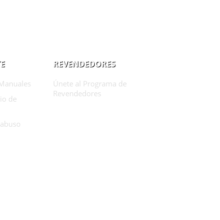
E
REVENDEDORES
Manuales
Únete al Programa de
Revendedores
io de
 abuso