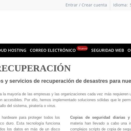
Entrar / Crear cuenta
Idioma:
Nuevo
OUD HOSTING
CORREO ELECTRÓNICO
SEGURIDAD WEB
O
RECUPERACIÓN
s y servicios de recuperación de desastres para nue
a la mayoría de las empresas y las organizaciones cada vez más requieren 
n accesibles. Por ello, hemos implementado soluciones sólidas que le permi
lo del sistema, piratería o virus.
ardware para proteger todos los
Copias de seguridad diarias y
sco duro. Esta tecnología funciona
materia han llevado a cabo una i
odos los datos en más de un disco
complejos scripts de copia de seg