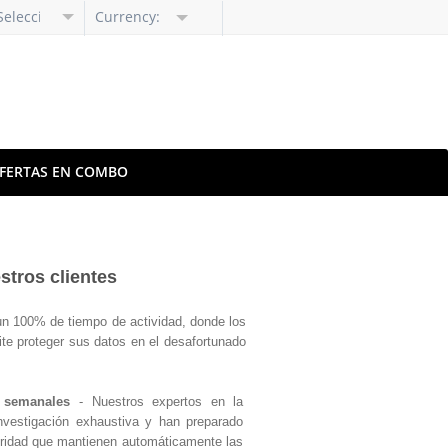
Selecciona
Currency:
Languaje
FERTAS EN COMBO
stros clientes
un 100% de tiempo de actividad, donde los
te proteger sus datos en el desafortunado
 semanales
- Nuestros expertos en la
nvestigación exhaustiva y han preparado
uridad que mantienen automáticamente las