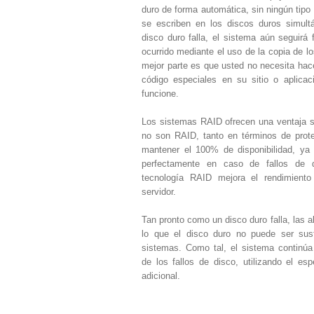
duro de forma automática, sin ningún tipo 
se escriben en los discos duros simult
disco duro falla, el sistema aún seguir
ocurrido mediante el uso de la copia de l
mejor parte es que usted no necesita hac
código especiales en su sitio o aplica
funcione.
Los sistemas RAID ofrecen una ventaja si
no son RAID, tanto en términos de prot
mantener el 100% de disponibilidad, ya
perfectamente en caso de fallos de 
tecnología RAID mejora el rendimiento 
servidor.
Tan pronto como un disco duro falla, las al
lo que el disco duro no puede ser sust
sistemas. Como tal, el sistema continú
de los fallos de disco, utilizando el es
adicional.