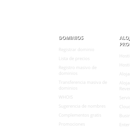
DOMINIOS
ALO
PRO
Registrar dominio
Hosti
Lista de precios
Host
Registro masivo de
dominios
Aloj
Transferencia masiva de
Aloj
dominios
Reve
WHOIS
Servi
Sugerencia de nombres
Clou
Complementos gratis
Busin
Promociones
Enter