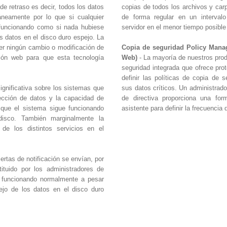
de retraso es decir, todos los datos
copias de todos los archivos y car
áneamente por lo que si cualquier
de forma regular en un intervalo
á funcionando como si nada hubiese
servidor en el menor tiempo posible 
os datos en el disco duro espejo. La
er ningún cambio o modificación de
Copia de seguridad Policy Manag
ción web para que esta tecnología
Web)
- La mayoría de nuestros prod
seguridad integrada que ofrece prot
definir las políticas de copia de s
gnificativa sobre los sistemas que
sus datos críticos. Un administrad
ección de datos y la capacidad de
de directiva proporciona una fo
 que el sistema sigue funcionando
asistente para definir la frecuencia
disco. También marginalmente la
de los distintos servicios en el
ertas de notificación se envían, por
ituido por los administradores de
a funcionando normalmente a pesar
pejo de los datos en el disco duro