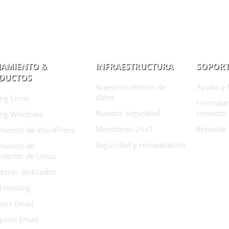
JAMIENTO &
INFRAESTRUCTURA
SOPORT
DUCTOS
Nuestros centros de
Ayuda y 
datos
ng Linux
Formular
Nuestra seguridad
contacto
ing Windows
Monitoreo 24x7
Reportar
amiento de WordPress
Seguridad y recuperación
amiento de
ndedor de Linux
dores dedicados
d Hosting
ess Email
prise Email