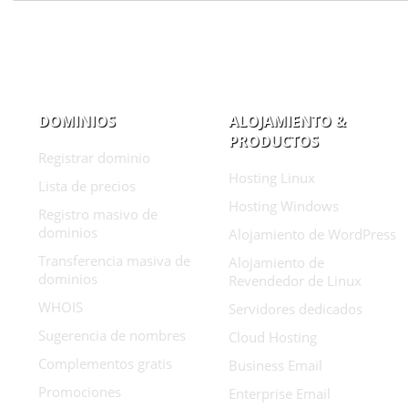
DOMINIOS
ALOJAMIENTO &
PRODUCTOS
Registrar dominio
Hosting Linux
Lista de precios
Hosting Windows
Registro masivo de
dominios
Alojamiento de WordPress
Transferencia masiva de
Alojamiento de
dominios
Revendedor de Linux
WHOIS
Servidores dedicados
Sugerencia de nombres
Cloud Hosting
Complementos gratis
Business Email
Promociones
Enterprise Email