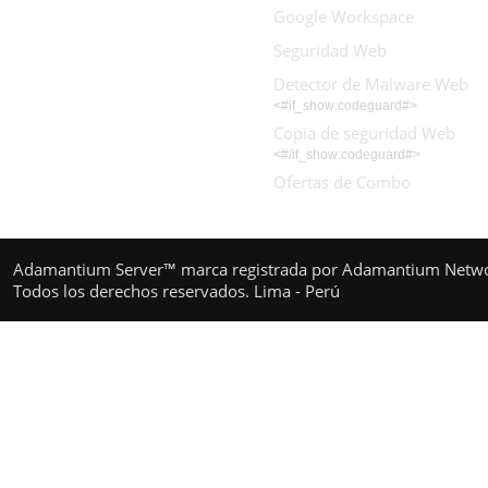
Google Workspace
Seguridad Web
Detector de Malware Web
<#if_show:codeguard#>
Copia de seguridad Web
<#/if_show:codeguard#>
Ofertas de Combo
Adamantium Server™ marca registrada por Adamantium Netw
Todos los derechos reservados. Lima - Perú