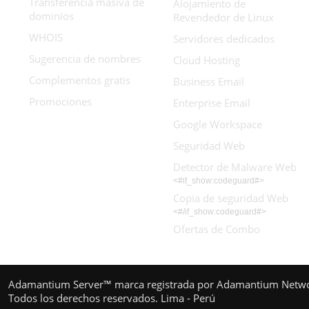
Transferencia masiva de
Alojamiento de
dominios
Revendedor de Linux
WHOIS
Servidores dedicados
Sugerencia de nombres
Cloud Hosting
Complementos gratis
Business Email
Promociones
Enterprise Email
Google Workspace
Seguridad Web
Detector de Malware Web
<#if_show:codeguard#>
Copia de seguridad Web
<#/if_show:codeguard#>
Ofertas de Combo
Adamantium Server™ marca registrada por Adamantium Netw
Todos los derechos reservados. Lima - Perú