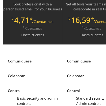
Look professional with a
Get all tools your teams 
personalised email for your business
collaborate in real t
4,71
16,59
*
*
$
$
/Cuenta/mes
/Cuent
$
$
/Cuenta/mes
/Cuenta/mes
Hasta
cuentas
Hasta
cuentas
Comuníquese
Comuníquese
Colaborar
Colaborar
Control
Control
Basic security and admin
Standard security
controls.
Admin controls